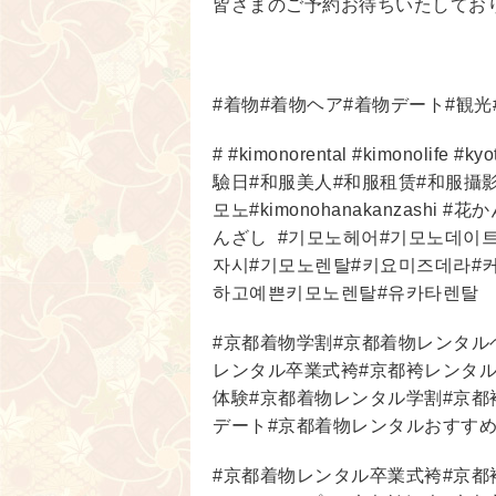
皆さまのご予約お待ちいたしてお
#
着物
#
着物ヘア
#
着物デート
#
観光
# #kimonorental #kimonolife #kyo
驗日
#
和服美人
#
和服租
赁
#
和服攝
모노
#kimonohanakanzashi #
花か
んざし
#
기모노헤어
#
기모노데이
자시
#
기모노렌탈
#
키요미즈데라
#
하고예쁜키모노렌탈
#
유카타렌탈
#
京都着物学割
#
京都着物レンタル
レンタル卒業式袴
#
京都袴レンタ
体験
#
京都着物レンタル学割
#
京都
デート
#
京都着物レンタルおすす
#
京都着物レンタル卒業式袴
#
京都