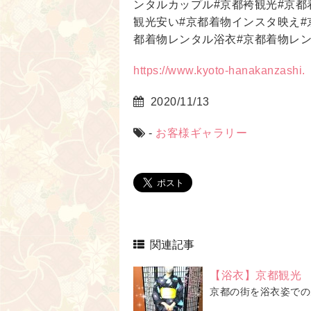
ンタルカップル
#
京都袴観光
#
京都
観光安い
#
京都着物インスタ映え
#
都着物レンタル浴衣
#
京都着物レ
https://www.kyoto-hanakanzashi.
2020/11/13
-
お客様ギャラリー
関連記事
【浴衣】京都観光
京都の街を浴衣姿での