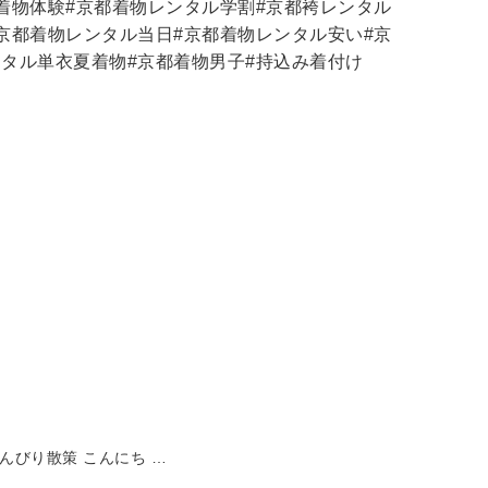
着物体験
#
京都着物レンタル学割
#
京都袴レンタル
京都着物レンタル当日
#
京都着物レンタル安い
#
京
ンタル単衣夏着物
#
京都着物男子
#
持込み着付け
んびり散策 こんにち …