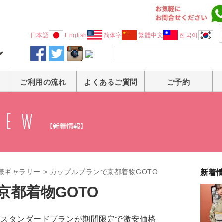
日本語
English
简体字
繁體中文
한국어
ご利用の流れ
よくあるご質問
ご予約
様ギャラリー
>
カップルプランで京都着物GOTO
新着
都着物GOTO
ン/スタンダードプランが期間限定で激安価格