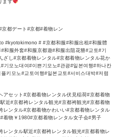
ります
#
京都デート
#
京都
#
着物レン
to #kyotokimono # #
京都和服
#
和服出租
#
和服體
影
#
和服外套
#
和服京都遊
#
和服出阻花簪
#
교토
#
기
んざし
#
京都着物レンタル
#
京都着物レンタル花か
트
#
기모노대여
#
이쁜기모노
#
관광
#
일본여행
#
하나칸
커플키모노
#
교토여행
#
일본교토
#
서비스대박
#
저렴
ヘアセット
#
京都着物レンタル伏見稲荷
#
京都着物
ル駅近
#
京都袴レンタル観光
#
京都袴観光
#
京都着物
袴レンタル
#
京都着物かわいい
#
京都着物レンタル
め
#
着物￥
1980#
京都着物レンタル女子会
#
男子
袴レンタル駅近
#
京都袴レンタル観光
#
京都着物レ