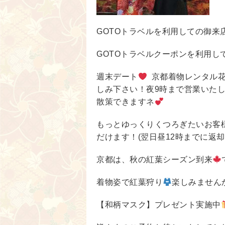
GOTOトラベルを利用しての御来
GOTOトラベルクーポンを利用し
週末デート
京都着物レンタル花
しみ下さい！夜9時まで営業いた
散策できますネ
もっとゆっくりくつろぎたいお客
だけます！(翌日昼12時までに返
京都は、秋の紅葉シーズン到来
着物姿で紅葉狩り
楽しみません
【和柄マスク】プレゼント実施中