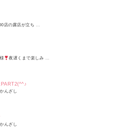
00店の露店が立ち …
様
夜遅くまで楽しみ …
RT2(^^♪
かんざし
♡
かんざし