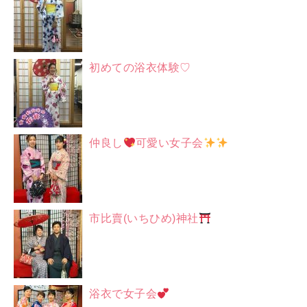
初めての浴衣体験♡
仲良し
可愛い女子会
市比賣(いちひめ)神社
浴衣で女子会