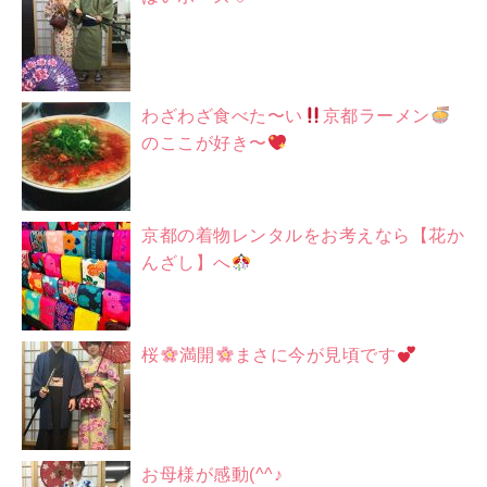
わざわざ食べた〜い
京都ラーメン
のここが好き〜
京都の着物レンタルをお考えなら【花か
んざし】へ
桜
満開
まさに今が見頃です
お母様が感動(^^♪