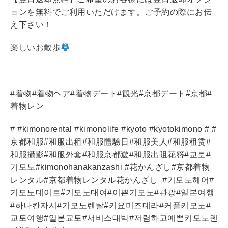
ョンを無料でご利用いただけます。ご予約の際にお伝
え下さい！
楽しいお散歩
#
着物
#
着物ヘア
#
着物デート
#
観光
#
京都デート
#
京都
#
着物レン
# #kimonorental #kimonolife #kyoto #kyotokimono # #
京都和服
#
和服出租
#
和服體驗日
#
和服美人
#
和服租
赁
#
和服攝影
#
和服外套
#
和服京都遊
#
和服出阻花簪
#
교토
#
기모노
#kimonohanakanzashi #
花かんざし
#
京都着物
レンタル
#
京都着物レンタル花かんざし
#
기모노헤어
#
기모노데이트
#
기모노대여
#
이쁜기모노
#
관광
#
일본여행
#
하나칸자시
#
기모노렌탈
#
키요미즈데라
#
커플키모노
#
교토여행
#
일본교토
#
서비스대박
#
저렴하고예쁜키모노렌