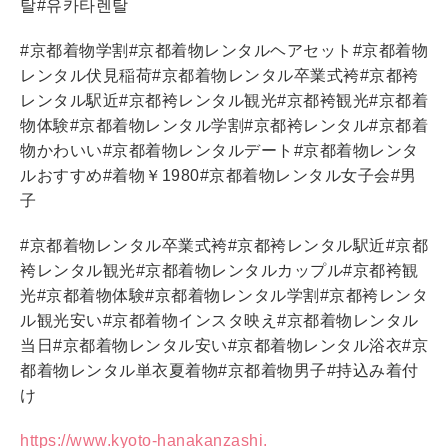
탈
#
유카타렌탈
#
京都着物学割
#
京都着物レンタルヘアセット
#
京都着物
レンタル伏見稲荷
#
京都着物レンタル卒業式袴
#
京都袴
レンタル駅近
#
京都袴レンタル観光
#
京都袴観光
#
京都着
物体験
#
京都着物レンタル学割
#
京都袴レンタル
#
京都着
物かわいい
#
京都着物レンタルデート
#
京都着物レンタ
ルおすすめ
#
着物￥
1980#
京都着物レンタル女子会
#
男
子
#
京都着物レンタル卒業式袴
#
京都袴レンタル駅近
#
京都
袴レンタル観光
#
京都着物レンタルカップル
#
京都袴観
光
#
京都着物体験
#
京都着物レンタル学割
#
京都袴レンタ
ル観光安い
#
京都着物インスタ映え
#
京都着物レンタル
当日
#
京都着物レンタル安い
#
京都着物レンタル浴衣
#
京
都着物レンタル単衣夏着物
#
京都着物男子
#
持込み着付
け
https://www.kyoto-hanakanzashi.