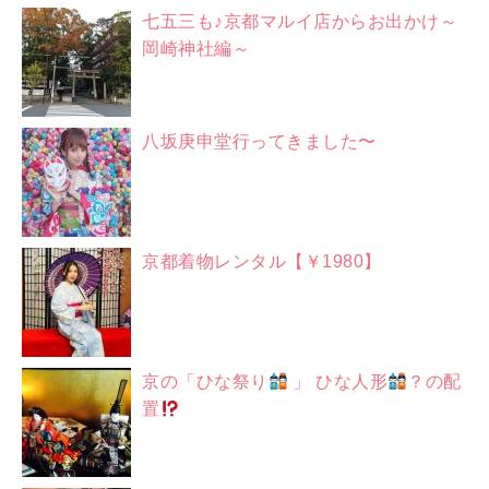
七五三も♪京都マルイ店からお出かけ～
岡崎神社編～
八坂庚申堂行ってきました〜
京都着物レンタル【￥1980】
京の「ひな祭り
」 ひな人形
？の配
置