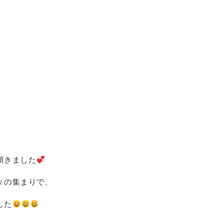
頂きました
々の集まりで、
した