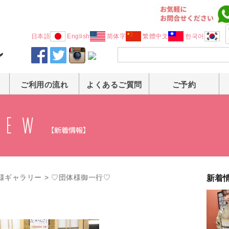
日本語
English
简体字
繁體中文
한국어
ご利用の流れ
よくあるご質問
ご予約
様ギャラリー
>
♡団体様御一行♡
新着