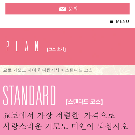
MENU
교토 기모노 대여 하나칸자시
>
스탠다드 코스